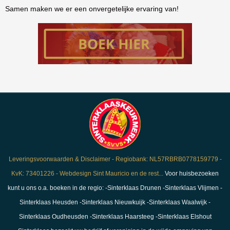
Samen maken we er een onvergetelijke ervaring van!
Leveringsvoorwaarden & Disclaimer - Regiobank: NL57RBRB0778159779 -
KvK: 73401226 - Webdesign Sint Mauricio en de rest...
Voor huisbezoeken
kunt u ons o.a. boeken in de regio: -Sinterklaas Drunen -Sinterklaas Vlijmen -
Sinterklaas Heusden -Sinterklaas Nieuwkuijk -Sinterklaas Waalwijk -
Sinterklaas Oudheusden -Sinterklaas Haarsteeg -Sinterklaas Elshout